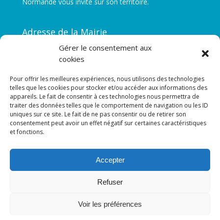
Normande vous invite sur son territoire.
Adresse de la Mairie
Gérer le consentement aux
Le Mesnil
cookies
14690 LA POMMERAYE
Pour offrir les meilleures expériences, nous utilisons des technologies
telles que les cookies pour stocker et/ou accéder aux informations des
Mentions légales
appareils. Le fait de consentir à ces technologies nous permettra de
traiter des données telles que le comportement de navigation ou les ID
uniques sur ce site. Le fait de ne pas consentir ou de retirer son
Anciens sites
consentement peut avoir un effet négatif sur certaines caractéristiques
et fonctions.
Du cingal
Accepter
De la Suisse Normande
Refuser
Voir les préférences
02 31 69 78 13