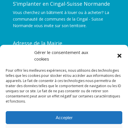
S’implanter en Cingal-Suisse Normande
Vous cherchez un bâtiment à louer ou à acheter? La
communauté de communes de la Cingal - Suisse
Normande vous invite sur son territoire.
Adresse de la Mairie
Gérer le consentement aux
Le Mesnil
cookies
14690 LA POMMERAYE
Pour offrir les meilleures expériences, nous utilisons des technologies
telles que les cookies pour stocker et/ou accéder aux informations des
Mentions légales
appareils. Le fait de consentir à ces technologies nous permettra de
traiter des données telles que le comportement de navigation ou les ID
uniques sur ce site. Le fait de ne pas consentir ou de retirer son
Anciens sites
consentement peut avoir un effet négatif sur certaines caractéristiques
et fonctions.
Du cingal
Accepter
De la Suisse Normande